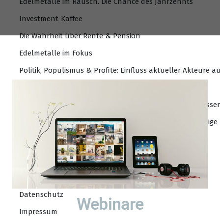
Edelmetalle im Rausch. Die Chance des Jahrzehnts
Investment-Kaffee
Die Wahrheit über Rente & Pension
Edelmetalle im Fokus
Politik, Populismus & Profite: Einfluss aktueller Akteure a
Das Geldsystem und der Euro
Massive Beitragserhöhung der gesetzlichen Krankenkasse
Weltweite Verwerfungen an den Aktienmärkten – wichtige
Über uns
Kontakt
Die EFC AG
Datenschutz
Webinare
Impressum