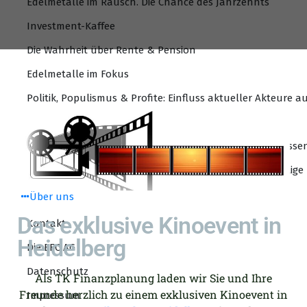
Edelmetalle im Rausch. Die Chance des Jahrzehnts
Investment-Kaffee
Die Wahrheit über Rente & Pension
Edelmetalle im Fokus
Politik, Populismus & Profite: Einfluss aktueller Akteure a
Das Geldsystem und der Euro
Massive Beitragserhöhung der gesetzlichen Krankenkasse
Weltweite Verwerfungen an den Aktienmärkten – wichtige
Über uns
Das exklusive Kinoevent in
Kontakt
Heidelberg
Die EFC AG
Datenschutz
Als TK Finanzplanung laden wir Sie und Ihre
Freunde herzlich zu einem exklusiven Kinoevent in
Impressum